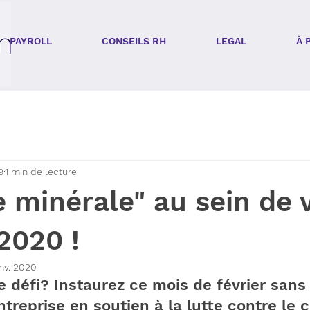
PAYROLL
CONSEILS RH
LEGAL
À 
9
1 min de lecture
 minérale" au sein de 
2020 !
anv. 2020
le défi? Instaurez ce mois de février sans
ntreprise en soutien à la lutte contre le c